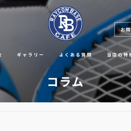
お問
金
ギャラリー
よくある質問
当店の特
レンタル
コラム
硬式
チーム
レッスン
野球