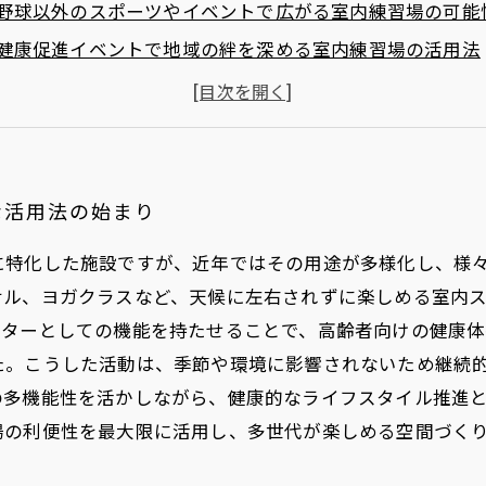
野球以外のスポーツやイベントで広がる室内練習場の可能
健康促進イベントで地域の絆を深める室内練習場の活用法
季節や天候に左右されない！室内練習場での安心イベント
未来を見据えた室内練習場の多機能化と地域活性化の展望
室内練習場を活用した最新イベントアイデア5選
健康促進とコミュニティづくりを両立する室内練習場活用
な活用法の始まり
に特化した施設ですが、近年ではその用途が多様化し、様
サル、ヨガクラスなど、天候に左右されずに楽しめる室内
ンターとしての機能を持たせることで、高齢者向けの健康
た。こうした活動は、季節や環境に影響されないため継続
の多機能性を活かしながら、健康的なライフスタイル推進
場の利便性を最大限に活用し、多世代が楽しめる空間づく