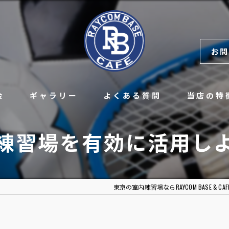
お問
金
ギャラリー
よくある質問
当店の特
レンタル
練習場を有効に活用し
硬式
チーム
東京の室内練習場ならRAYCOM BASE & CAF
レッスン
野球