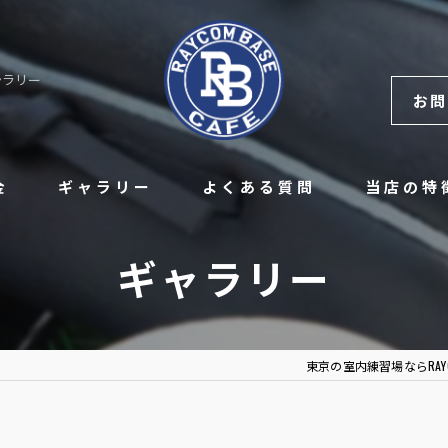
ギャラリー
お問
金
ギャラリー
よくある質問
当店の特
レンタル
ギャラリー
硬式
チーム
東京の室内練習場ならRAYCOM 
レッスン
野球