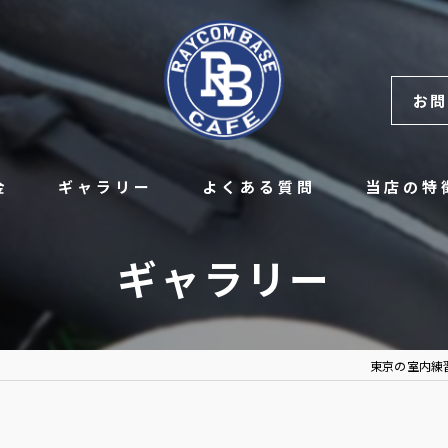
お問
金
ギャラリー
よくある質問
当店の特
レンタル
ギャラリー
硬式
チーム
東京の室内練習場な
レッスン
野球